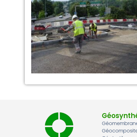
Géosynth
Géomembran
Géocomposites