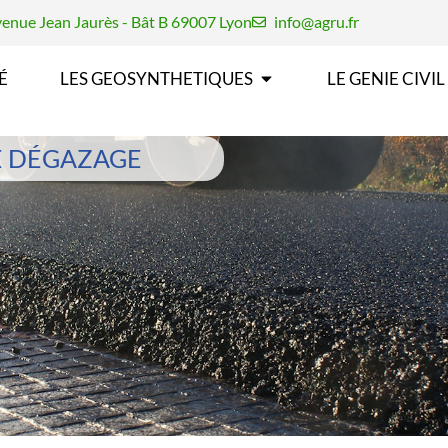
enue Jean Jaurès - Bât B 69007 Lyon
info@agru.fr
É
LES GEOSYNTHETIQUES
LE GENIE CIVIL
DE DÉGAZAGE